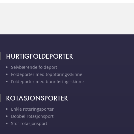
HURTIGFOLDEPORTER
Selvbærende foldeport
Foldeporter med toppføringsskinne
Foldeporter med bunnføringsskinne
ROTASJONSPORTER
Enkle roteringsporter
Dobbel rotasjonsport
Stor rotasjonsport